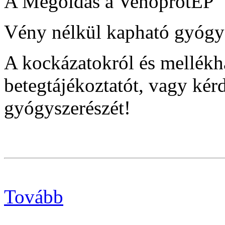
A Megoldás a VenoprotEP
Vény nélkül kapható gyógy
A kockázatokról és mellékha
betegtájékoztatót, vagy ké
gyógyszerészét!
Tovább