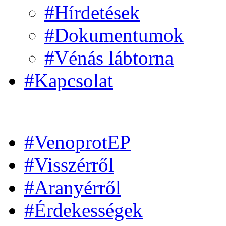
#Hírdetések
#Dokumentumok
#Vénás lábtorna
#Kapcsolat
#VenoprotEP
#Visszérről
#Aranyérről
#Érdekességek