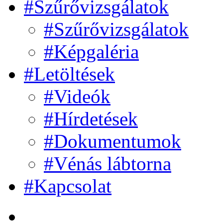
#Szűrővizsgálatok
#Szűrővizsgálatok
#Képgaléria
#Letöltések
#Videók
#Hírdetések
#Dokumentumok
#Vénás lábtorna
#Kapcsolat