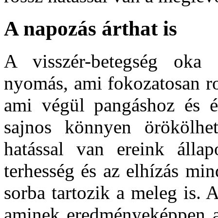
A napozás árthat is
A visszér-betegség oka 
nyomás, ami fokozatosan ro
ami végül pangáshoz és ér
sajnos könnyen örökölhe
hatással van ereink álla
terhesség és az elhízás mi
sorba tartozik a meleg is. 
aminek eredményeképpen a 