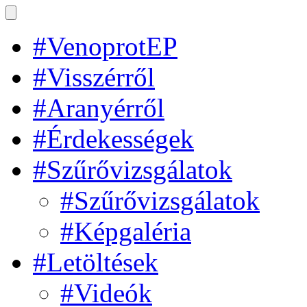
#VenoprotEP
#Visszérről
#Aranyérről
#Érdekességek
#Szűrővizsgálatok
#Szűrővizsgálatok
#Képgaléria
#Letöltések
#Videók