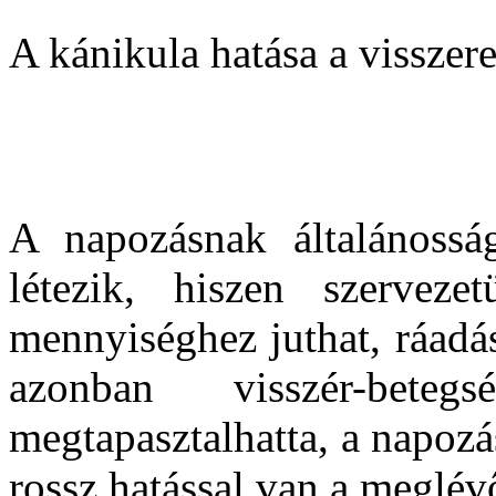
A kánikula hatása a visszer
A napozásnak általánosság
létezik, hiszen szerveze
mennyiséghez juthat, ráadás
azonban visszér-bet
megtapasztalhatta, a napozá
rossz hatással van a meglé